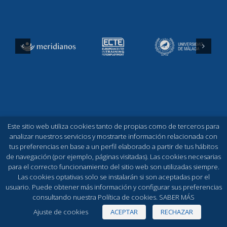
Este sitio web utiliza cookies tanto de propias como de terceros para
analizar nuestros servicios y mostrarte información relacionada con
EDUCERE © Copyright 2019 -
2026
tus preferencias en base a un perfil elaborado a partir de tus hábitos
Política de Privacidad y Aviso Legal
|
Política de Cookies
de navegación (por ejemplo, páginas visitadas). Las cookies necesarias
para el correcto funcionamiento del sitio web son utilizadas siempre.
Las cookies optativas solo se instalarán si son aceptadas por el
usuario. Puede obtener más información y configurar sus preferencias
consultando nuestra Política de cookies.
SABER MÁS
Ajuste de cookies
ACEPTAR
RECHAZAR